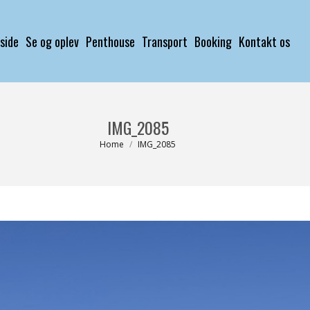
rside
Se og oplev
Penthouse
Transport
Booking
Kontakt os
side
Se og oplev
Penthouse
Transport
Booking
Kontakt os
IMG_2085
You are here:
Home
IMG_2085