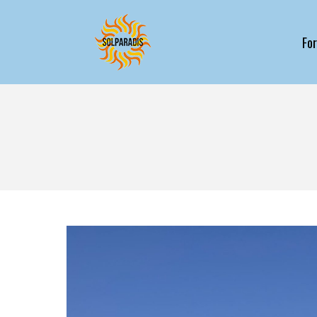
Fo
For